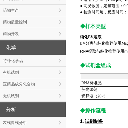
● 高灵敏度，定量范围：0.01-
药物生产
● 检测时间短，反应时间：
药物质量控制
◆样本类型
药物开发
纯化EV溶液
EV分离与纯化推荐使用MagCaptur
化学
RNA提取与纯化推荐使用
m
特种化学品
◆试剂盒组成
有机试剂
RNA标准品
医药品成分化合物
荧光试剂
无机试剂
稀释液（20×）
分析
◆操作流程
1.
试剂制备
农残兽残分析