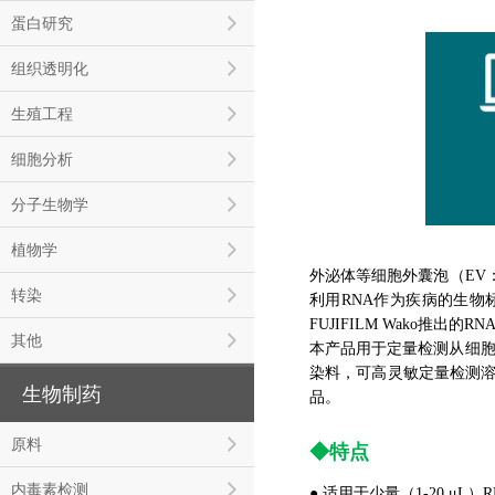
蛋白研究
组织透明化
生殖工程
细胞分析
分子生物学
植物学
外泌体等细胞外囊泡（EV：Ex
转染
利用RNA作为疾病的生物
FUJIFILM Wako推出
其他
本产品用于定量检测从细胞培养
染料，可高灵敏定量检测溶
生物制药
品。
原料
◆特点
内毒素检测
● 适用于少量（1-20 μL）