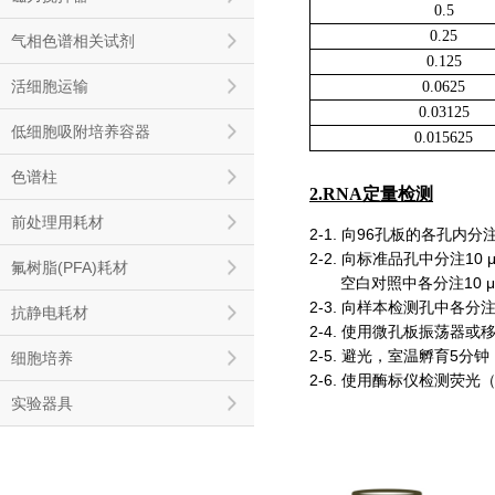
0.5
0.25
气相色谱相关试剂
0.125
活细胞运输
0.0625
0.03125
低细胞吸附培养容器
0.015625
色谱柱
2.RNA
定量检测
前处理用耗材
2-1. 向96孔板的各孔内分
2-2. 向标准品孔中分注1
氟树脂(PFA)耗材
空白对照中各分注10 μL
2-3. 向样本检测孔中各分注
抗静电耗材
2-4. 使用微孔板振荡器
2-5. 避光，室温孵育5分钟
细胞培养
2-6. 使用酶标仪检测荧光（
实验器具