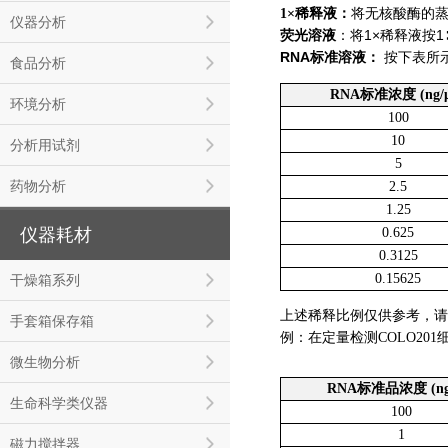
1×
稀释液：
将无核酸酶的蒸
仪器分析
荧光溶液
：将1×稀释液按
RNA
标准溶液：
按下表所示
食品分析
RNA标准浓度 (ng/μ
环境分析
100
10
分析用试剂
5
药物分析
2.5
1.25
0.625
仪器耗材
0.3125
0.15625
干燥箱系列
上述稀释比例仅供参考，请
手套箱保存箱
例：在定量检测COLO20
微生物分析
RNA标准品浓度 (ng
生命科学类仪器
100
1
磁力搅拌器