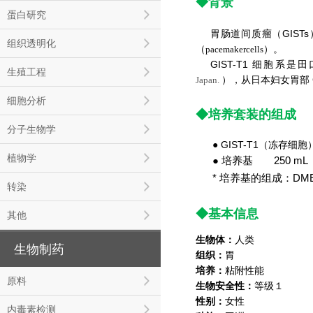
◆背景
蛋白研究
胃肠道间质瘤（GIST
组织透明化
（
）。
pacemakercells
GIST-T1 细胞系
生殖工程
），从日本妇女胃部 
Japan.
细胞分析
◆培养套装的组成
分子生物学
● GIST-T1（冻存细胞）
植物学
● 培养基 250 mL
* 培养基的组成：DM
转染
◆基本信息
其他
生物体：
人类
生物制药
组织：
胃
培养：
粘附性能
原料
生物安全性：
等级１
性别：
女性
内毒素检测