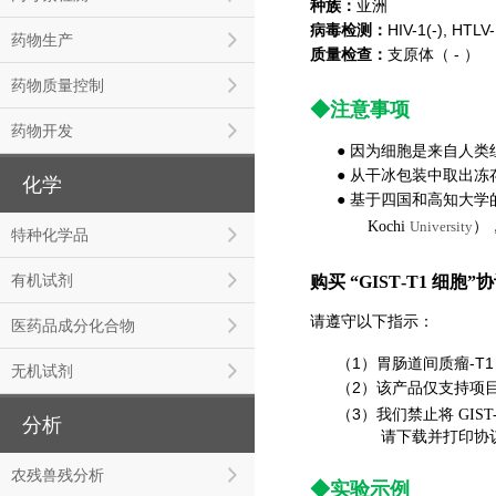
种族：
亚洲
病毒检测：
HIV-1(-), HTLV-
药物生产
质量检查：
支原体（ - ）
药物质量控制
◆注意事项
药物开发
● 因为细胞是来自人
● 从干冰包装中取出
化学
● 基于四国和高知大
）
Kochi
University
特种化学品
有机试剂
购买 “GIST‐T1 细胞”
请遵守以下指示：
医药品成分化合物
（1）
胃肠道间质瘤-T
无机试剂
（2）该产品仅支持项
（3）
我们禁止将 GI
分析
请下载并打印协议
农残兽残分析
◆实验示例