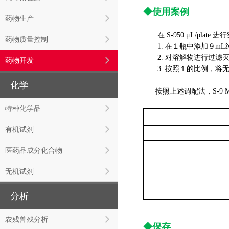
◆使用案例
药物生产
在 S-950 μL/plate 进
药物质量控制
1. 在１瓶中添加９mL
2. 对溶解物进行过滤
药物开发
3. 按照１的比例，将无菌 S-
化学
按照上述调配法，S-9 
特种化学品
有机试剂
医药品成分化合物
无机试剂
分析
农残兽残分析
◆保存