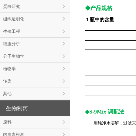
蛋白研究
◆产品规格
组织透明化
１瓶中的含量
生殖工程
细胞分析
分子生物学
植物学
转染
其他
生物制药
◆S-9Mix 调配法
原料
用纯净水溶解，过滤灭菌后使
内毒素检测