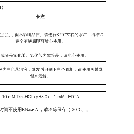
分
）
备注
色沉淀，但不影响品质。请进行37°C左右的水浴，待结晶
完全溶解后即可放心使用。
要成分是氯化苄。氯化苄为危险品，请小心使用。
on III-A为白色悬浊液，蒸发后只剩下白色固相，请使用灭菌蒸
馏水溶解。
10 mM Tris-HCl（pH8.0）, 1 mM EDTA
时间不使用RNase A ，请冷冻保存（-20°C）。