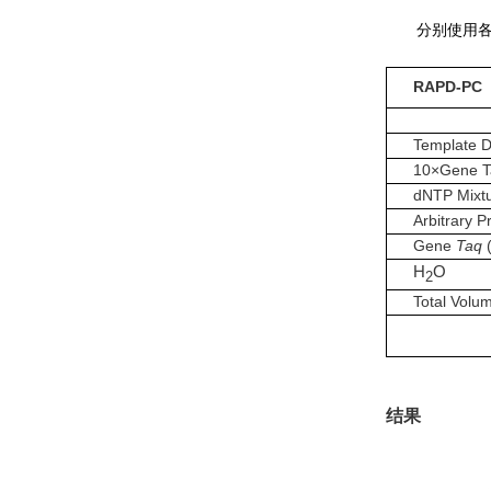
分别使用各样品 
RAPD-PC
Template 
10×Gene Ta
dNTP Mixtu
Arbitrary 
Gene
Taq
(
H
O
2
Total Volu
结果