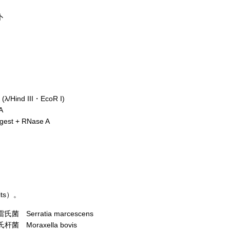
卜
 (λ/Hind III・EcoR I)
A
digest + RNase A
ts）。
雷氏菌 Serratia marcescens
氏杆菌 Moraxella bovis