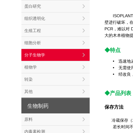
蛋白研究
ISOPLANT
组织透明化
壁进行破坏，在
PCR，难以对
生殖工程
大的木本植物提
细胞分析
◆特点
分子生物学
• 迅速地从
植物学
• 无需使用
• 经改良，
转染
其他
◆产品列表
生物制药
保存方法
原料
冷蔵保存（2
若长时间不使用 
内毒素检测