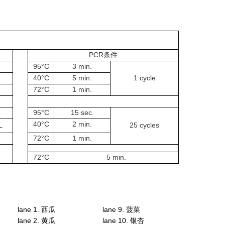
PCR条件
95°C
3 min.
40°C
5 min.
1 cycle
72°C
1 min.
L
95°C
15 sec.
40°C
2 min.
L
25 cycles
72°C
1 min.
72°C
5 min.
lane 1. 西瓜
lane 9. 菠菜
lane 2. 黄瓜
lane 10. 银杏