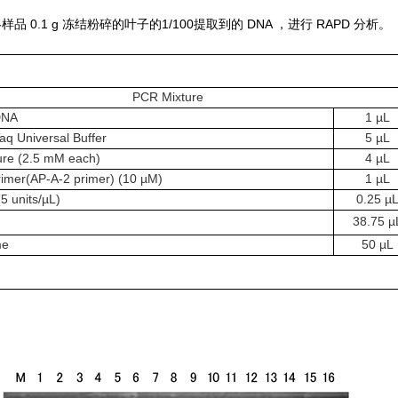
0.1 g 冻结粉碎的叶子的1/100提取到的 DNA ，进行 RAPD 分析。
PCR Mixture
DNA
1 µ
L
q Universal Buffer
5 µ
L
re (2.5 mM each)
4 µ
L
Primer(AP-A-2 primer) (10 µM)
1 µ
L
5 units/µL)
0.25 µ
38.75 µ
me
50 µL