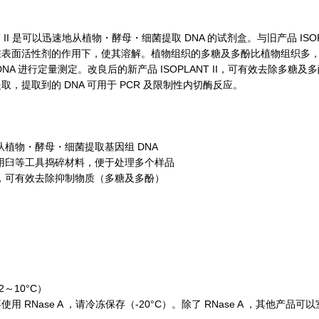
 II 是可以迅速地从植物・酵母・细菌提取 DNA 的试剂盒。与旧产品 ISOPLA
表面活性剂的作用下，使其溶解。植物组织的多糖及多酚比植物组织多，提
 DNA 进行定量测定。改良后的新产品 ISOPLANT II，可有效去除
取，提取到的 DNA 可用于 PCR 及限制性内切酶反应。
植物・酵母・细菌提取基因组 DNA
臼等工具捣碎材料，便于处理多个样品
可有效去除抑制物质（多糖及多酚）
～10°C）
RNase A ，请冷冻保存（-20°C）。除了 RNase A ，其他产品可