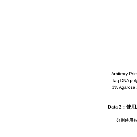
Arbitrary Pr
Taq DNA poly
3% Agarose 
Data 2：
分别使用各样品 