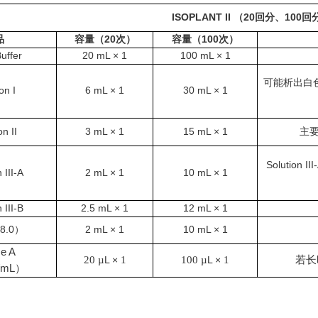
ISOPLANT II
（20回分、100回
品
容量（20次）
容量（100次）
uffer
20 mL × 1
100 m
L ×
1
可能析出白
on I
6 m
L ×
1
30 m
L ×
1
on II
3 m
L ×
1
15 m
L ×
1
主
Soluti
 III-A
2 m
L ×
1
10 m
L ×
1
 III-B
2.5 m
L ×
1
12 m
L ×
1
8.0）
2 m
L ×
1
10 m
L ×
1
e A
20 µ
L ×
1
100 µ
L ×
1
若长
/mL）