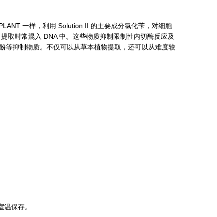
NT 一样，利用 Solution II 的主要成分氯化苄，对细胞
取时常混入 DNA 中。这些物质抑制限制性内切酶反应及
多糖及多酚等抑制物质。不仅可以从草本植物提取，还可以从难度较
以室温保存。